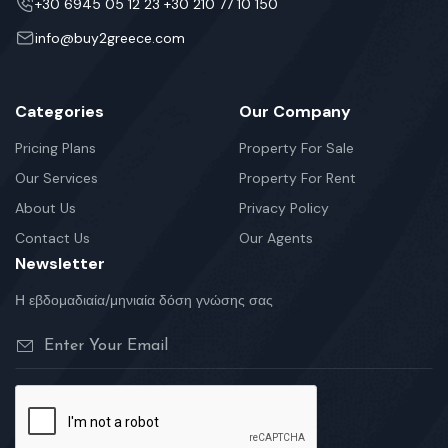
+30 6945 05 12 23 +30 210 77 10 150
info@buy2greece.com
Categories
Our Company
Pricing Plans
Property For Sale
Our Services
Property For Rent
About Us
Privacy Policy
Contact Us
Our Agents
Newsletter
Η εβδομαδιαία/μηνιαία δόση γνώσης σας