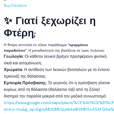
Buy2Greece
✨ Γιατί ξεχωρίζει η
Φτέρη;
Η Φτέρη αποτελεί το τέλειο παράδειγμα
“κρυμμένου
παραδείσου”
. Η μοναδικότητά της βασίζεται σε τρεις πυλώνες:
Γεωλογία:
Οι κάθετοι λευκοί βράχοι προσφέρουν φυσική
σκιά και απομόνωση.
Χρώματα:
Η αντίθεση των λευκών βοτσαλιών με το έντονο
τιρκουάζ της θάλασσας.
Εμπειρία Πρόσβασης:
Το γεγονός ότι η πρόσβαση γίνεται
κυρίως από τη θάλασσα (θαλάσσιο ταξί από τη Ζόλα)
διατηρεί την παραλία μακριά από τον μαζικό συνωστισμό.
https://www.google.com/maps/place/%CE%A0%CE%B1%
entry=ttu&g_ep=EgoyMDI2MDQyNi4wIKXMDSoASAFQAw