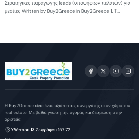
Στρατηγικές παραγωγής leads (υποψήφιων πελατών) για
μεσίτες Written by Buy2Greece in Buy2Greece 1. Τ...
Η Buy2Greece είναι ένας αξιόπιστος συνεργάτης στον χώρο του
real estate. Με βαθιά γνώση της αγοράς και δέσμευση στην
αριστεία
Υδάσπου 13 Ζωγράφου 157 72