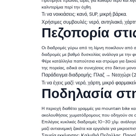
Προτίμησε πρωινές ώρες για καθαρό νερό και λιγό
καλντερίμια περί την όχθη.
Τι να νοικιάσεις: κανό, SUP, μικρή βάρκα.
Χρήσιμες συμβουλές: νερό, αντηλιακό, χάρτ
Πεζοπορία στι
Οι διαδρομές γύρω από τη λίμνη ποικίλουν από σ
διαδρομές με βαθμό δυσκολίας ανάλογα με την φυ
Φέρε κατάλληλα παπούτσια και στρώμα για ξεκούρ
της πορείας, ειδικά αν συνεχίσεις στο δίκτυο μ
Παράδειγμα διαδρομής: Πλαζ → Νεοχώρι (2
Τι να έχεις μαζί: νερό, χάρτη, μικρό φαρμακ
Ποδηλασία στ
Η περιοχή διαθέτει γραμμές για mountain bike κα
ακολουθήσεις χωματόδρομους που οδηγούν σε σημ
Επιλέγεις κυκλικές διαδρομές 10–30 χλμ. ανάλογα
μαζί αντιανεμική ζακέτα και εργαλεία για μικροεπισ
Σημεία εκκίνησης: Καλυβιά Πεζούλας, Παραλ