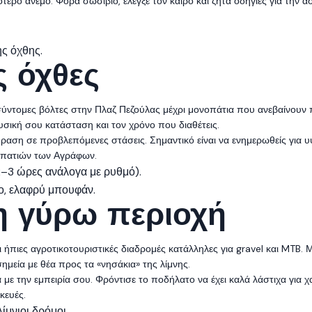
τερο άνεμο. Φόρα σωσίβιο, έλεγξε τον καιρό και ζήτα οδηγίες για την 
ης όχθης.
ς όχθες
ύντομες βόλτες στην Πλαζ Πεζούλας μέχρι μονοπάτια που ανεβαίνουν π
σική σου κατάσταση και τον χρόνο που διαθέτεις.
αση σε προβλεπόμενες στάσεις. Σημαντικό είναι να ενημερωθείς για υ
ονοπατιών των Αγράφων.
–3 ώρες ανάλογα με ρυθμό).
είο, ελαφρύ μπουφάν.
η γύρω περιοχή
ι ήπιες αγροτικοτουριστικές διαδρομές κατάλληλες για gravel και MTB. 
εία με θέα προς τα «νησάκια» της λίμνης.
 με την εμπειρία σου. Φρόντισε το ποδήλατο να έχει καλά λάστιχα για χ
κευές.
ίμνιοι δρόμοι.