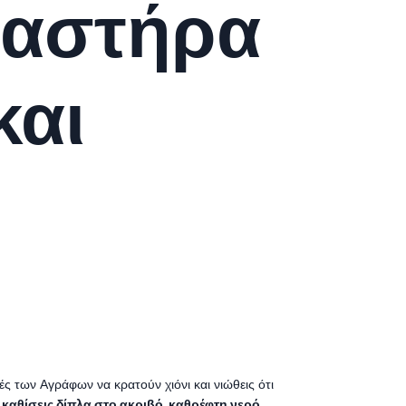
λαστήρα
και
ς των Αγράφων να κρατούν χιόνι και νιώθεις ότι
καθίσεις δίπλα στο ακριβό, καθρέφτη νερό,