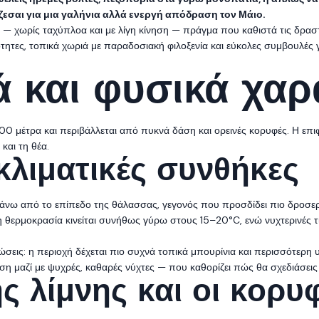
εσαι για μια γαλήνια αλλά ενεργή απόδραση τον Μάιο.
η — χωρίς ταχύπλοα και με λίγη κίνηση — πράγμα που καθιστά τις δραστ
ότητες, τοπικά χωριά με παραδοσιακή φιλοξενία και εύκολες συμβουλές 
 και φυσικά χαρ
0 μέτρα και περιβάλλεται από πυκνά δάση και ορεινές κορυφές. Η επιφά
και τη θέα.
κλιματικές συνθήκες
άνω από το επίπεδο της θάλασσας, γεγονός που προσδίδει πιο δροσερέ
η θερμοκρασία κινείται συνήθως γύρω στους 15–20°C, ενώ νυχτερινές 
ώσεις: η περιοχή δέχεται πιο συχνά τοπικά μπουρίνια και περισσότερ
ηση μαζί με ψυχρές, καθαρές νύχτες — που καθορίζει πώς θα σχεδιάσει
ς λίμνης και οι κορυ