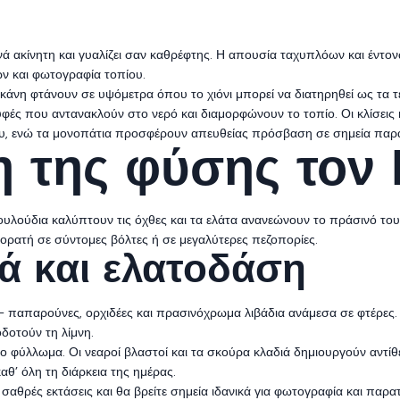
ά ακίνητη και γυαλίζει σαν καθρέφτης. Η απουσία ταχυπλόων και έντον
ων και φωτογραφία τοπίου.
νη φτάνουν σε υψόμετρα όπου το χιόνι μπορεί να διατηρηθεί ως τα τέ
υφές που αντανακλούν στο νερό και διαμορφώνουν το τοπίο. Οι κλίσεις κ
ου, ενώ τα μονοπάτια προσφέρουν απευθείας πρόσβαση σε σημεία παρ
 της φύσης τον 
λουλούδια καλύπτουν τις όχθες και τα ελάτα ανανεώνουν το πράσινό το
 ορατή σε σύντομες βόλτες ή σε μεγαλύτερες πεζοπορίες.
ά και ελατοδάση
 — παπαρούνες, ορχιδέες και πρασινόχρωμα λιβάδια ανάμεσα σε φτέρες
δοτούν τη λίμνη.
έο φύλλωμα. Οι νεαροί βλαστοί και τα σκούρα κλαδιά δημιουργούν αντίθ
θ’ όλη τη διάρκεια της ημέρας.
σαθρές εκτάσεις και θα βρείτε σημεία ιδανικά για φωτογραφία και πα