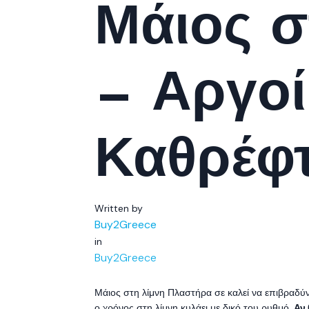
Μάιος σ
— Αργοί
Καθρέφ
Written by
Buy2Greece
in
Buy2Greece
Μάιος στη λίμνη Πλαστήρα σε καλεί να επιβραδύνε
ο χρόνος στη λίμνη κυλάει με δικό του ρυθμό.
Αν 