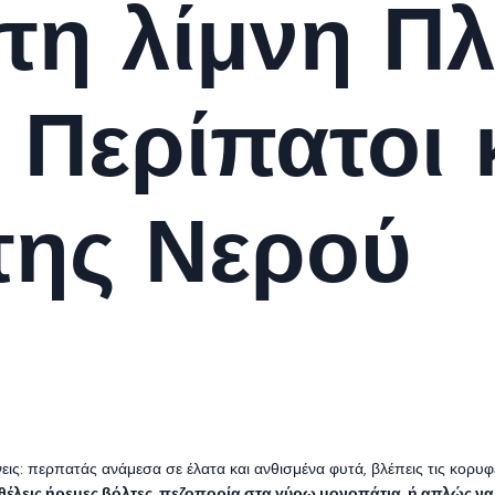
τη λίμνη Π
 Περίπατοι 
της Νερού
ις: περπατάς ανάμεσα σε έλατα και ανθισμένα φυτά, βλέπεις τις κορυφέ
θέλεις ήρεμες βόλτες, πεζοπορία στα γύρω μονοπάτια, ή απλώς να 