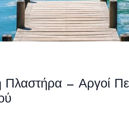
η Πλαστήρα — Αργοί Περ
ού