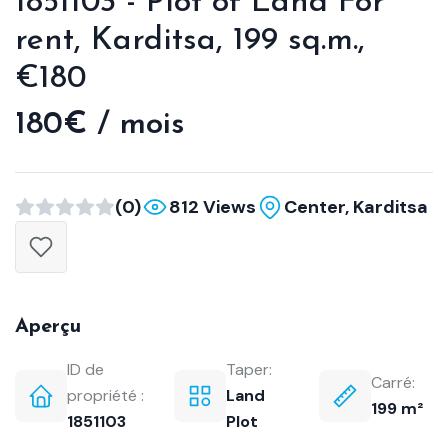
1851103 - Plot of Land For
rent, Karditsa, 199 sq.m.,
€180
180€ / mois
(0)
812 Views
Center, Karditsa
Aperçu
ID de
Taper:
Carré:
propriété :
Land
199 m²
1851103
Plot