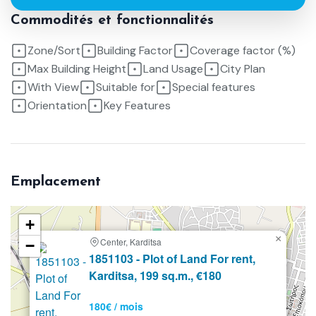
Commodités et fonctionnalités
Zone/Sort
Building Factor
Coverage factor (%)
Max Building Height
Land Usage
City Plan
With View
Suitable for
Special features
Orientation
Key Features
Emplacement
+
×
Center, Karditsa
−
En
1851103 - Plot of Land For rent,
location
Karditsa, 199 sq.m., €180
180€ / mois