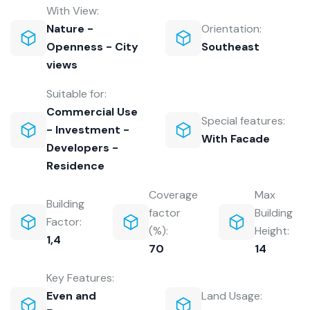
With View:
Nature -
Orientation:
Openness - City
Southeast
views
Suitable for:
Commercial Use
Special features:
- Investment -
With Facade
Developers -
Residence
Coverage
Max
Building
factor
Building
Factor:
(%):
Height:
1,4
70
14
Key Features:
Even and
Land Usage: