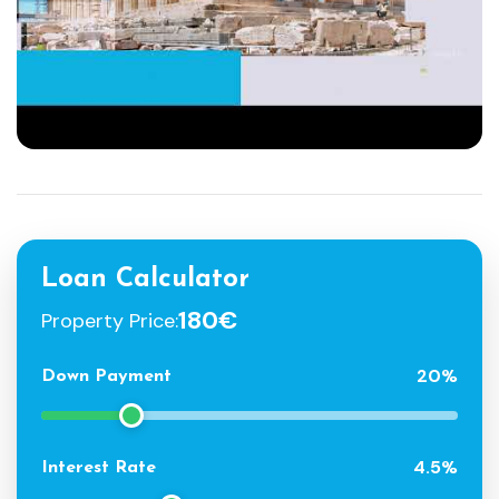
Loan Calculator
180€
Property Price:
20%
Down Payment
4.5%
Interest Rate