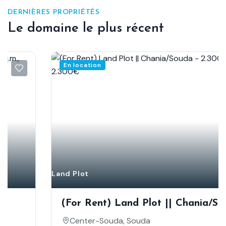
DERNIÈRES PROPRIÉTÉS
Le domaine le plus récent
En location
Land Plot
(For Rent) Land Plot || Chania/Souda -
2.300 Sq.m, 2.300€
Center-Souda, Souda