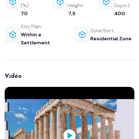
(%):
Height:
(sq.m.):
70
7,5
400
City Plan:
Zone/Sort:
Within a
Residential Zone
Settlement
Vidéo