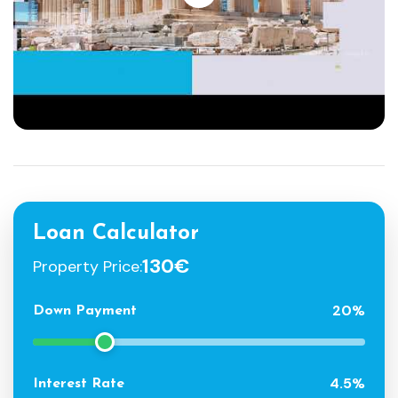
Loan Calculator
130€
Property Price:
20%
Down Payment
4.5%
Interest Rate