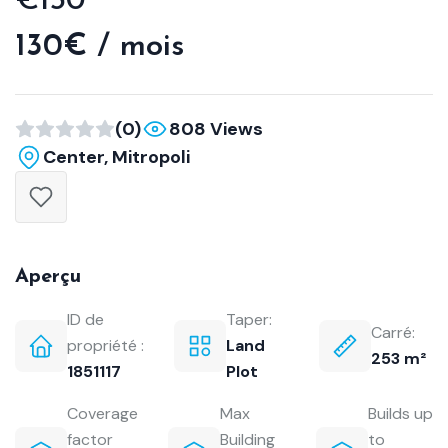
€130
130€ / mois
(0)
808 Views
Center, Mitropoli
Aperçu
ID de
Taper:
Carré:
propriété :
Land
253 m²
1851117
Plot
Coverage
Max
Builds up
factor
Building
to