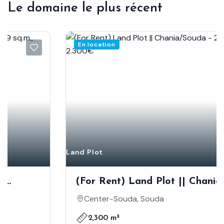
Le domaine le plus récent
En location
Land Plot
(For Rent) Land Plot || Chania/Souda -
2.300 Sq.m, 2.300€
Center-Souda, Souda
2,300 m²