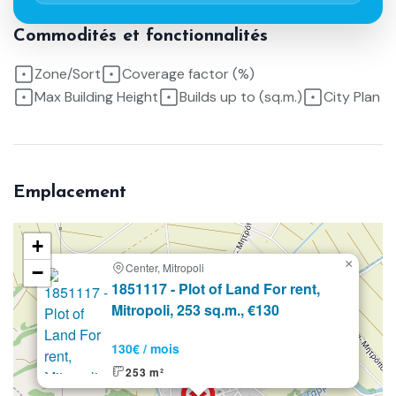
Commodités et fonctionnalités
Zone/Sort
Coverage factor (%)
Max Building Height
Builds up to (sq.m.)
City Plan
Emplacement
+
×
Center, Mitropoli
−
En
1851117 - Plot of Land For rent,
location
Mitropoli, 253 sq.m., €130
130€ / mois
253 m²