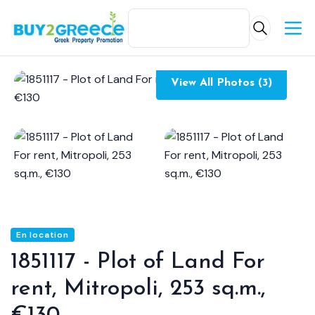
View All Photos (3)
En location
1851117 - Plot of Land For
rent, Mitropoli, 253 sq.m.,